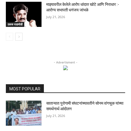
माझ्यावरील केलेले आरोप धांदात खोटे आणि निराधार :-
आरोग्य सभापती धनंजय जांभळे
July 21, 2026
ठळक घडामोडी
- Advertisment -
MOST POPULAR
साताऱ्यात पुरोगामी संघटनांच्यावतीने सोनम वांगचूक यांच्या
समर्थनार्थ आंदोलन
July 21, 2026