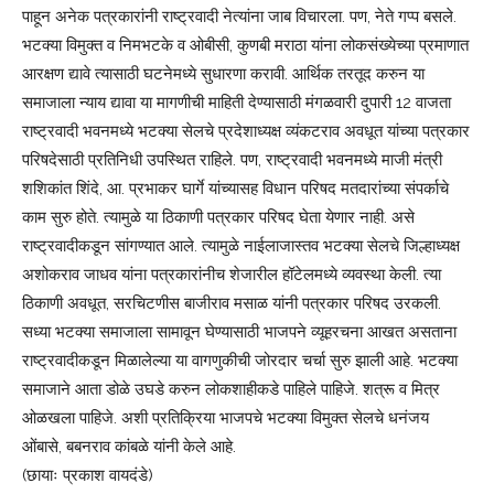
पाहून अनेक पत्रकारांनी राष्ट्रवादी नेत्यांना जाब विचारला. पण, नेते गप्प बसले.
भटक्या विमुक्त व निमभटके व ओबीसी, कुणबी मराठा यांना लोकसंख्येच्या प्रमाणात
आरक्षण द्यावे त्यासाठी घटनेमध्ये सुधारणा करावी. आर्थिक तरतूद करुन या
समाजाला न्याय द्यावा या मागणीची माहिती देण्यासाठी मंगळवारी दुपारी 12 वाजता
राष्ट्रवादी भवनमध्ये भटक्या सेलचे प्रदेशाध्यक्ष व्यंकटराव अवधूत यांच्या पत्रकार
परिषदेसाठी प्रतिनिधी उपस्थित राहिले. पण, राष्ट्रवादी भवनमध्ये माजी मंत्री
शशिकांत शिंदे, आ. प्रभाकर घार्गे यांच्यासह विधान परिषद मतदारांच्या संपर्काचे
काम सुरु होते. त्यामुळे या ठिकाणी पत्रकार परिषद घेता येणार नाही. असे
राष्ट्रवादीकडून सांगण्यात आले. त्यामुळे नाईलाजास्तव भटक्या सेलचे जिल्हाध्यक्ष
अशोकराव जाधव यांना पत्रकारांनीच शेजारील हॉटेलमध्ये व्यवस्था केली. त्या
ठिकाणी अवधूत, सरचिटणीस बाजीराव मसाळ यांनी पत्रकार परिषद उरकली.
सध्या भटक्या समाजाला सामावून घेण्यासाठी भाजपने व्यूहरचना आखत असताना
राष्ट्रवादीकडून मिळालेल्या या वागणुकीची जोरदार चर्चा सुरु झाली आहे. भटक्या
समाजाने आता डोळे उघडे करुन लोकशाहीकडे पाहिले पाहिजे. शत्रू व मित्र
ओळखला पाहिजे. अशी प्रतिक्रिया भाजपचे भटक्या विमुक्त सेलचे धनंजय
ओंबासे, बबनराव कांबळे यांनी केले आहे.
(छायाः प्रकाश वायदंडे)