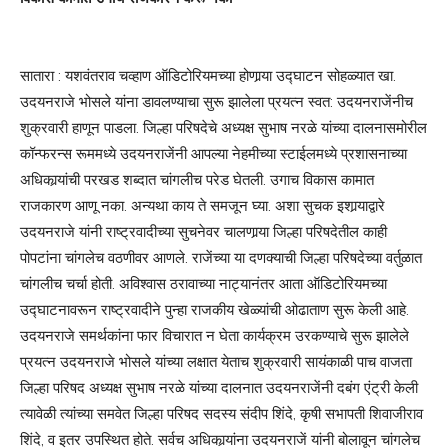
सातारा : यशवंतराव चव्हाण ऑडिटोरियमच्या होणार्‍या उद्घाटन सोहळ्यात खा.
उदयनराजे भोसले यांना डावलण्याचा सुरू झालेला प्रयत्न स्वत: उदयनराजेंनीच
शुक्रवारी हाणून पाडला. जिल्हा परिषदेचे अध्यक्ष सुभाष नरळे यांच्या दालनासमोरील
कॉन्फरन्स रूममध्ये उदयनराजेंनी आपल्या नेहमीच्या स्टाईलमध्ये प्रशासनाच्या
अधिकार्‍यांची परखड शब्दात चांगलीच परेड घेतली. उगाच विकास कामात
राजकारण आणू नका. अन्यथा काय ते समजून घ्या. अशा सुचक इशार्‍याद्वारे
उदयनराजे यांनी राष्ट्रवादीच्या सुचनेवर चालणार्‍या जिल्हा परिषदेतील काही
पोपटांना चांगलेच वठणीवर आणले. राजेंच्या या दणक्याची जिल्हा परिषदेच्या वर्तुळात
चांगलीच चर्चा होती. अविश्‍वास ठरावाच्या नाट्यानंतर आता ऑडिटोरियमच्या
उद्घाटनावरून राष्ट्रवादीने पुन्हा राजकीय खेळ्यांची ओढाताण सुरू केली आहे.
उदयनराजे समर्थकांना फार विचारात न घेता कार्यक्रम उरकण्याचे सुरू झालेले
प्रयत्न उदयनराजे भोसले यांच्या लक्षात येताच शुक्रवारी सायंकाळी पाच वाजता
जिल्हा परिषद अध्यक्ष सुभाष नरळे यांच्या दालनात उदयनराजेंनी दबंग एंट्री केली
त्यावेळी त्यांच्या समवेत जिल्हा परिषद सदस्य संदीप शिंदे, कृषी सभापती शिवाजीराव
शिंदे, व इतर उपस्थित होते. सर्वच अधिकार्‍यांना उदयनराजें यांनी बोलावून चांगलेच