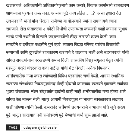
खडसावले. अधिकार्‍यांनी अधिकार्‍यांप्रमाणे काम करावे, विकास कामांमध्ये राजकारण
आणण्याचा प्रयत्न करू नका. अन्यथा पुढे काय होईल …. …? असा इशारा देत
उदयनराजे यांनी पॉज घेतला. राजेंच्या या बोलण्याने ज्यांना समजायचे त्यांना
समजले. सेस फंडातल्या 4 कोटी निधीची उपलब्धता करूनही काही कामांना सुभाष
नरळे यांनी स्थगिती दिल्याने उदयनराजेंनी तीव्र नाराजी व्यक्त केली. काम
तातडीने व दर्जेदार पध्दतीने पुर्ण व्हावे. सातारा जिल्हा परिषद यशंवंत विचारांची
म्हणायची आणि दुफळीचे राजकारण करायचे हे चालणार नाही असे उदयनराजे यांनी
सांगत सगळ्यांनाच परखडपणे समज दिली. शासकीय विश्रामगृहात येवून त्यांनी
महसुल मंत्री चंद्रकांत दादा पाटील यांची भेट घेतली. अनेक विषयांवर
अनौपचारीक गप्पा करत त्यांच्याशी विविध प्रश्‍नांवर चर्चा केली. आगाम स्थानिक
स्वराज्य संस्थांच्या निवडणूकांसदर्भातही दोघांची कमराबंद खलबते झाल्याने सर्वांच्या
भुवया उंचावल्या. नंतर चंद्रकांत दादांनी काही नाही अनौपचारीक गप्पा होत्या असे
सांगत वेळ मारून नेली. मात्र आगामी निवडणूका या भाजप स्वबळावरच लढणार
अशी घोषणा त्यांनी केली. कमराबंद चर्चेमध्ये उदयनराजे व भाजप यांचे जुने सख्य
पुढे आणून सातार्‍यात नवी समीकरणे पुढे येण्याची चर्चा सुरू झाली आहे.
TAGS
udayanraje bhosale