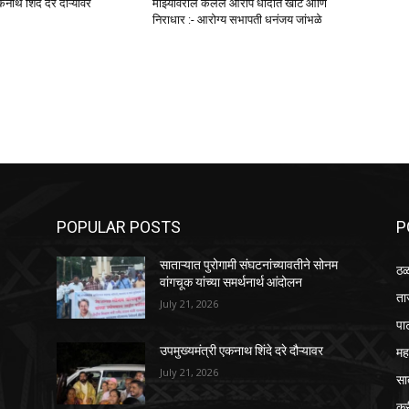
कनाथ शिंदे दरे दौऱ्यावर
माझ्यावरील केलेले आरोप धांदात खोटे आणि
निराधार :- आरोग्य सभापती धनंजय जांभळे
POPULAR POSTS
P
साताऱ्यात पुरोगामी संघटनांच्यावतीने सोनम
ठळ
वांगचूक यांच्या समर्थनार्थ आंदोलन
ता
July 21, 2026
पा
महा
उपमुख्यमंत्री एकनाथ शिंदे दरे दौऱ्यावर
July 21, 2026
सा
क्