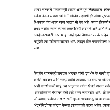
आपण सातारचे पालकमंत्री आहात आणि पुणे जिल्ह्यातील लोकप्
त्यांना छेडले असता त्यांनी मी मोर्चात सहभागी होण्यापेक्षा प्र
रिअ‍ॅक्शन येत आहेत याचा आढावा मी घेत आहे. अनेक ठिकाणी मी
तयार नाहीत. त्यांना त्यांच्या हक्काविषयी लढायचे आहे आ
आम्ही वाटाघाटी करत आहे. आम्ही एका विषयावर सतर्क आहेच. समा
यापुढेही त्या पोहोचवत राहणार आहे. त्यातून ठोस उपाययोजना
आहे.
केंद्रीय राज्यमंत्री रामदास आठवले यांनी ङ्गभीम के नामपे खू
केलेले आवाहन आणि राष्ट्रवादीचे खासदार उदयनराजे भोसले या
अशी मागणी केली आहे. त्या अनुषंगाने त्यांना छेडले असता त्यांनी 
‘अ‍ॅट्रॉसिटीचा गैरवापर होतो आहे हे तर जगजाहीर आहे. तो क
जो कायदा ज्यांच्या संरक्षणासाठी झाला त्यांच्याकडूनच या का
अ‍ॅट्रॉसिटीच्या खोट्या केसेस झाल्याच्याही घटना आहेत. त्याच