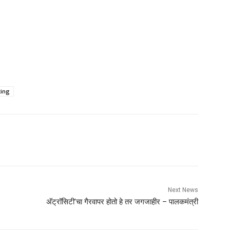
ting
Next News
अ‍ॅट्रॉसिटी’चा गैरवापर होतो हे तर जगजाहीर – पालकमंत्री