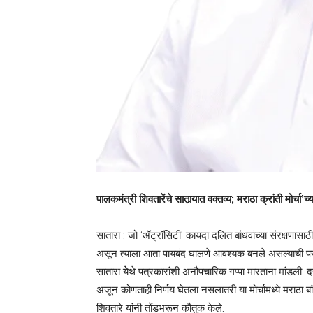
पालकमंत्री शिवतारेंचे सातार्‍यात वक्तव्य; मराठा क्रांती मोर्चा
सातारा : जो ‘अ‍ॅट्रॉसिटी’ कायदा दलित बांधवांच्या संरक्षणा
असून त्याला आता पायबंद घालणे आवश्यक बनले असल्याची परख
सातारा येेथे पत्रकारांशी अनौपचारिक गप्पा मारताना मांडली. दर
अजून कोणताही निर्णय घेतला नसलातरी या मोर्चामध्ये मराठा बांध
शिवतारे यांनी तोंडभरून कौतुक केले.