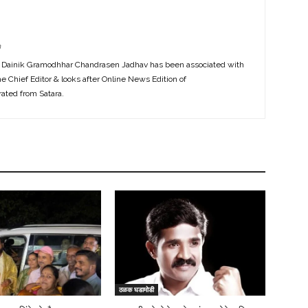
m
f Dainik Gramodhhar Chandrasen Jadhav has been associated with
the Chief Editor & looks after Online News Edition of
ted from Satara.
ठळक घडामोडी