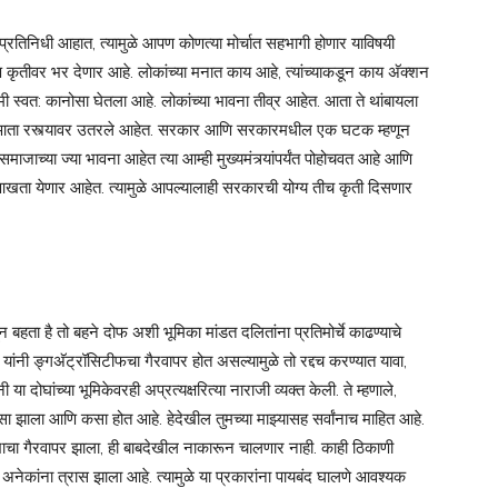
रतिनिधी आहात, त्यामुळे आपण कोणत्या मोर्चात सहभागी होणार याविषयी
त्यक्ष कृतीवर भर देणार आहे. लोकांच्या मनात काय आहे, त्यांच्याकडून काय अ‍ॅक्शन
 स्वत: कानोसा घेतला आहे. लोकांच्या भावना तीव्र आहेत. आता ते थांबायला
णि ते आता रस्त्यावर उतरले आहेत. सरकार आणि सरकारमधील एक घटक म्हणून
जाच्या ज्या भावना आहेत त्या आम्ही मुख्यमंत्र्यांपर्यंत पोहोचवत आहे आणि
 आखता येणार आहेत. त्यामुळे आपल्यालाही सरकारची योग्य तीच कृती दिसणार
न बहता है तो बहने दोफ अशी भूमिका मांडत दलितांना प्रतिमोर्चे काढण्याचे
ंनी ङ्गअ‍ॅट्रॉसिटीफचा गैरवापर होत असल्यामुळे तो रद्दच करण्यात यावा,
या दोघांच्या भूमिकेवरही अप्रत्यक्षरित्या नाराजी व्यक्त केली. ते म्हणाले,
सा झाला आणि कसा होत आहे. हेदेखील तुमच्या माझ्यासह सर्वांनाच माहित आहे.
यद्याचा गैरवापर झाला, ही बाबदेखील नाकारून चालणार नाही. काही ठिकाणी
ा अनेकांना त्रास झाला आहे. त्यामुळे या प्रकारांना पायबंद घालणे आवश्यक