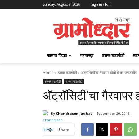
Sunday, August 9, 2026
Sign in / Join
सातारा जिल्हा
महाराष्ट्र
ठळक घडामोडी
ताज
Home
ठळक घडामोडी
अ‍ॅट्रॉसिटी’चा गैरवापर होतो हे तर जगजाहीर
ठळक घडामोडी
ताज्या घडामोडी
अ‍ॅट्रॉसिटी’चा गैरवापर
By
Chandrasen Jadhav
September 20, 2016
Share